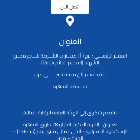
اتصل الان
العنوان
المقــر الرئيســي : برج ( أ ) عمــارات الشــرطة شــارع محــور
الشهيد (المخيم الدائم سابقاً)
خلف قسم ثان مدينة نصر – حي غرب
محافظة القاهرة
لتقديم شكوى إلى الهيئة العامة للرقابة المالية
العنوان : القرية الذكية الكيلو 28 طريق القاهرة
الإسكندرية الصحراوي- الحي المالي مبنى رقم (ب -136) –
الجيزة – مصر